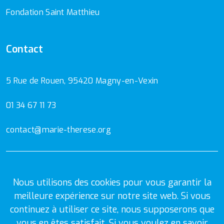
Fondation Saint Matthieu
Contact
5 Rue de Rouen, 95420 Magny-en-Vexin
01 34 67 11 73
contact@marie-therese.org
Mentions Légales
Politique de confidentialité
Nous utilisons des cookies pour vous garantir la
meilleure expérience sur notre site web. Si vous
continuez à utiliser ce site, nous supposerons que
vous en êtes satisfait. Si vous voulez en savoir