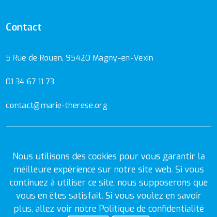
Contact
5 Rue de Rouen, 95420 Magny-en-Vexin
01 34 67 11 73
contact@marie-therese.org
Mentions Légales
Politique de confidentialité
Nous utilisons des cookies pour vous garantir la
meilleure expérience sur notre site web. Si vous
continuez à utiliser ce site, nous supposerons que
vous en êtes satisfait. Si vous voulez en savoir
plus, allez voir notre
Politique de confidentialité
© 2026
Ecole et collège Marie-Thérèse.
Tous droits réservés.