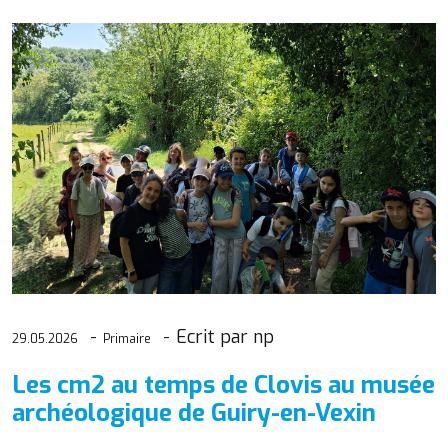
Ecrit par np
29.05.2026
Primaire
Les cm2 au temps de Clovis au musée
archéologique de Guiry-en-Vexin