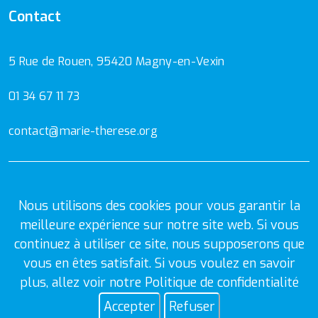
Contact
5 Rue de Rouen, 95420 Magny-en-Vexin
01 34 67 11 73
contact@marie-therese.org
Mentions Légales
Politique de confidentialité
Nous utilisons des cookies pour vous garantir la
meilleure expérience sur notre site web. Si vous
continuez à utiliser ce site, nous supposerons que
vous en êtes satisfait. Si vous voulez en savoir
plus, allez voir notre
Politique de confidentialité
© 2026
Ecole et collège Marie-Thérèse.
Tous droits réservés.
Accepter
Refuser
Créer par
I Solution Web