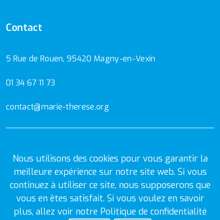
Contact
5 Rue de Rouen, 95420 Magny-en-Vexin
01 34 67 11 73
contact@marie-therese.org
Mentions Légales
Politique de confidentialité
Nous utilisons des cookies pour vous garantir la
meilleure expérience sur notre site web. Si vous
continuez à utiliser ce site, nous supposerons que
vous en êtes satisfait. Si vous voulez en savoir
plus, allez voir notre
Politique de confidentialité
© 2026
Ecole et collège Marie-Thérèse.
Tous droits réservés.