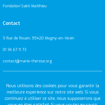
Fondation Saint Matthieu
Contact
5 Rue de Rouen, 95420 Magny-en-Vexin
01 34 67 11 73
contact@marie-therese.org
Mentions Légales
Politique de confidentialité
Nous utilisons des cookies pour vous garantir la
meilleure expérience sur notre site web. Si vous
continuez à utiliser ce site, nous supposerons que
vous en êtes satisfait. Si vous voulez en savoir